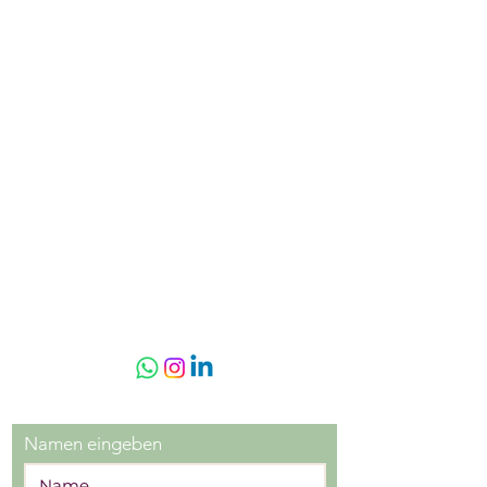
INES REINEKE
Walter-Ziess-Ring 55
61381 Friedrichsdorf
hallo@inesreinekeempowerment.studio
(vorherig: hallo@inesreineke.de)
​Tel.:
+49 (0) 151 4041 5667
HINWEIS:
Ich bin weder Ärztin, noch Therapeutin
oder Psychologin, bei einer Krankheit
oder psychischen Störungen kann ich
Dir nicht helfen. Hier bitte ich Dich,
einen geeigneten Arzt oder Therapeuten
aufzusuchen.
© 2026 Ines Reineke
Namen eingeben