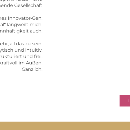
Compliance
ende Gesellschaft
Bankkauffrau (Volksbank)
.
Energy Energiecoach und Bus
kes Innovator‑Gen.
Trainerin für High Performan
al“ langweilt mich.
Gewaltfreie Kommunikation (n
nnhaftigkeit auch.
Systemischer Business Coac
Life Coach (Christina und W
r, all das zu sein.
Human Design Mentorin
ytisch und intuitiv.
Hochsensibilität & Stressm
rukturiert und frei.
Kundalini Yoga Lehrerin
kraftvoll im Außen.
Reiki im 1. & 2. Grad
Ganz ich.