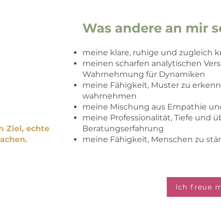
n wieder
Was andere an mir s
t finden.
.
ander arbeiten.
meine klare, ruhige und zugleich kr
en, dass
meinen scharfen analytischen Vers
ist – sondern
Wahrnehmung für Dynamiken
meine Fähigkeit, Muster zu erkenn
wahrnehmen
wertschätzend.
meine Mischung aus Empathie u
meine Professionalität, Tiefe und ü
 Ziel, echte
Beratungserfahrung
achen.
meine Fähigkeit, Menschen zu stär
Ich freue 