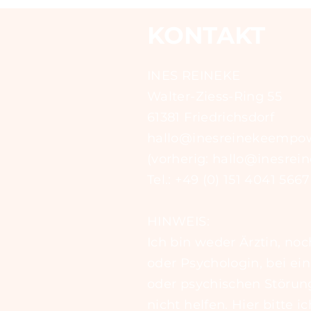
KONTAKT
INES REINEKE
Walter-Ziess-Ring 55
61381 Friedrichsdorf
hallo@inesreinekeempo
(vorherig: hallo@inesrei
​Tel.: +49 (0) 151 4041 5667​
HINWEIS:
Ich bin weder Ärztin, no
oder Psychologin, bei ei
oder psychischen Störun
nicht helfen. Hier bitte i