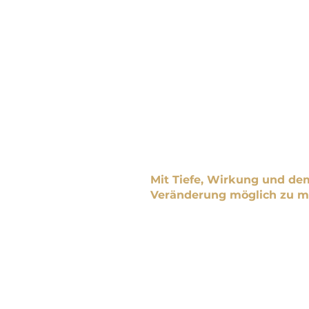
Ich liebe es, wenn Mensche
Zugang zu ihrer eigenen Kraf
Wenn Führung leichter wird
Wenn Teams wirklich mitein
Wenn Unternehmen versteh
Transformation kein Projekt 
ein Bewusstseinsprozess.
Ich arbeite klar, direkt und 
Ohne Oberflächlichkeit.
Mit Tiefe, Wirkung und dem
Veränderung möglich zu m