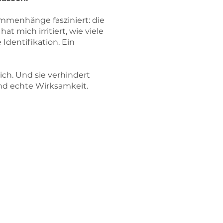
mmenhänge fasziniert: die
mich irritiert, wie viele
Identifikation. Ein
ch. Und sie verhindert
nd echte Wirksamkeit.
20 Jahren mit den
ns- &
e Management &