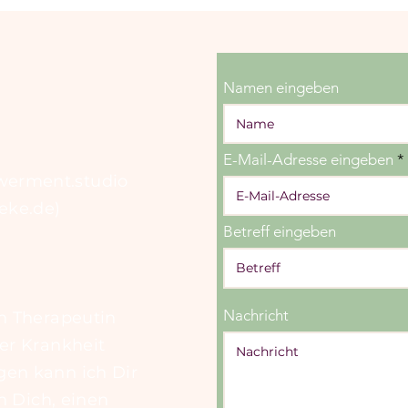
Namen eingeben
E-Mail-Adresse eingeben
werment.studio
neke.de)
Betreff eingeben
Nachricht
ch Therapeutin
ner Krankheit
gen kann ich Dir
ch Dich, einen