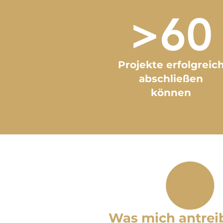
>60
Projekte erfolgreic
abschließen
können
Was mich antrei