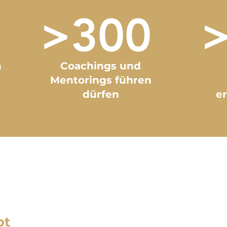
>300
h
Coachings und
Mentorings führen
dürfen
e
bt