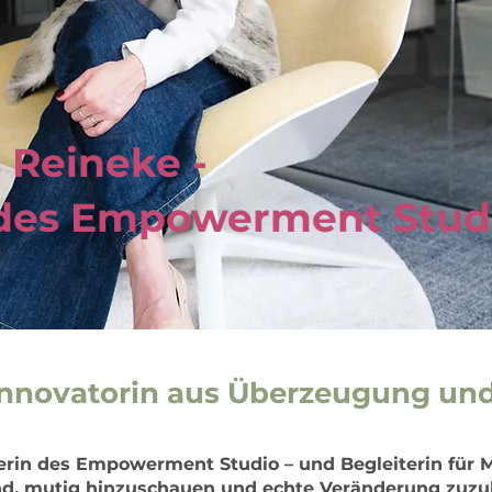
s Reineke -
 des Empowerment Stud
 Innovatorin aus Überzeugung und
derin des Empowerment Studio – und Begleiterin für
nd, mutig hinzuschauen und echte Veränderung zuzu