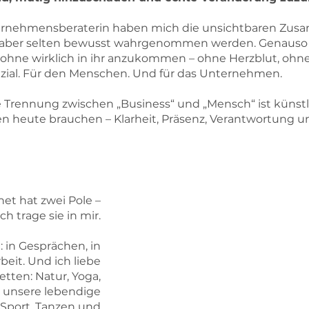
ternehmensberaterin haben mich die unsichtbaren Zusa
 aber selten bewusst wahrgenommen werden. Genauso hat 
 ohne wirklich in ihr anzukommen – ohne Herzblut, ohne 
ial. Für den Menschen. Und für das Unternehmen.
e Trennung zwischen „Business“ und „Mensch“ ist künstli
en heute brauchen – Klarheit, Präsenz, Verantwortung u
et hat zwei Pole –
h trage sie in mir.
e: in Gesprächen, in
eit. Und ich liebe
Unternehmensberaterin seit 
etten: Natur, Yoga,
Schwerpunkten auf Innovatio
 unsere lebendige
Effizienzprogramme, Chang
n Sport, Tanzen und